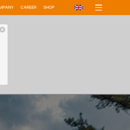
MPANY
CAREER
SHOP